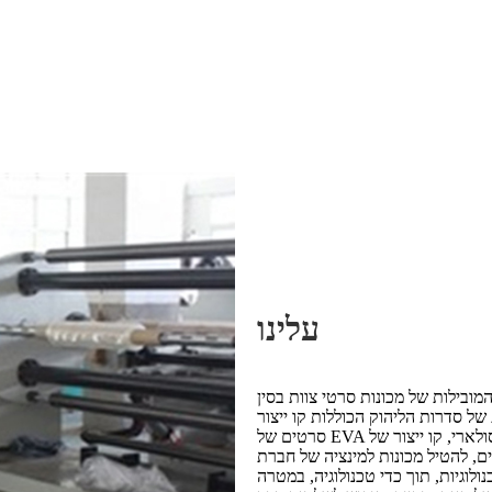
עלינו
של סדרות הליהוק הכוללות קו ייצור
סרטים של EVA סולארי, קו ייצור של PE Medical Sanival Sanital Find Find Find, Peva יצוק קו ייצור
יל מכונות למינציה של חברת Nuoda, דוגל את שירות האינטגרציה של מכונות סרטי יצוק