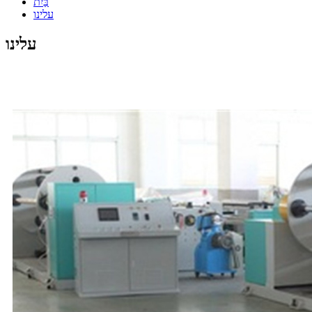
בַּיִת
עלינו
עלינו