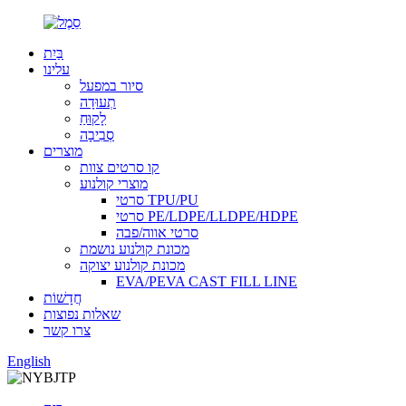
בַּיִת
עלינו
סיור במפעל
תְעוּדָה
לָקוּחַ
סְבִיבָה
מוצרים
קו סרטים צוות
מוצרי קולנוע
סרטי TPU/PU
סרטי PE/LDPE/LLDPE/HDPE
סרטי אווה/פבה
מכונת קולנוע נושמת
מכונת קולנוע יצוקה
EVA/PEVA CAST FILL LINE
חֲדָשׁוֹת
שאלות נפוצות
צרו קשר
English