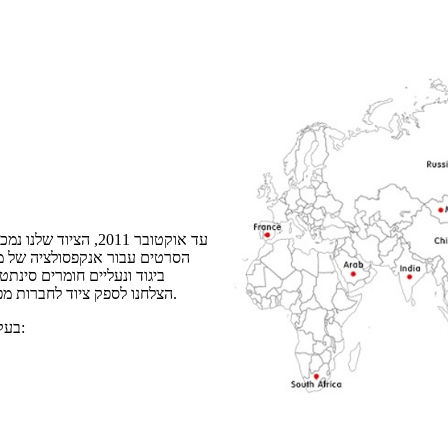
הסרטים עבור אנקפסולציה של מודו
ביגוד ונעליים חומרים סינתט
סולאריים Encapsulation, הצלחנו לספק ציוד לחברות מפורסמות אפילו חברות רשומות בתעשיות רבות.
בעקבות אזור הנקודה האדומה מייצג את נקודת המכירה של הרשת הארגונית: